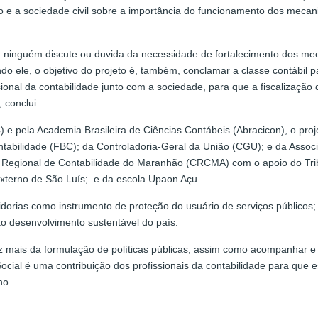
ico e a sociedade civil sobre a importância do funcionamento dos meca
 ninguém discute ou duvida da necessidade de fortalecimento dos meca
do ele, o objetivo do projeto é, também, conclamar a classe contábil
sional da contabilidade junto com a sociedade, para que a fiscalização
 conclui.
 e pela Academia Brasileira de Ciências Contábeis (Abracicon), o pro
ontabilidade (FBC); da Controladoria-Geral da União (CGU); e da Asso
lho Regional de Contabilidade do Maranhão (CRCMA) com o apoio do T
Externo de São Luís; e da escola Upaon Açu.
orias como instrumento de proteção do usuário de serviços públicos; 
 ao desenvolvimento sustentável do país.
ez mais da formulação de políticas públicas, assim como acompanhar e 
cial é uma contribuição dos profissionais da contabilidade para que es
ho.