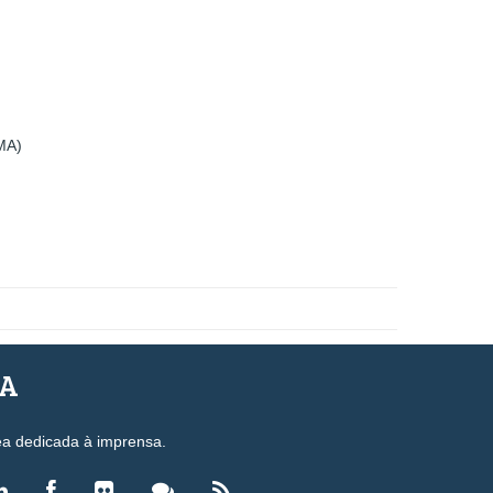
(MA)
SA
ea dedicada à imprensa.