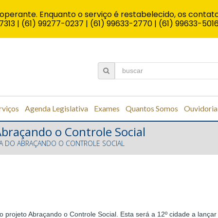
operante. Enquanto o serviço é restabelecido, os contato
7313 | (61) 99277-0237 | (61) 99633-2770 | (61) 99633-501
rviços
Agenda Legislativa
Exames
Quantos Somos
Ouvidoria
Abraçando o Controle Social
ADA DO ABRAÇANDO O CONTROLE SOCIAL
o projeto Abraçando o Controle Social. Esta será a 12º cidade a lançar 