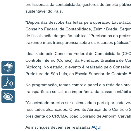
profissionais da contabilidade, gestores do âmbito públ
sustentável do País.
“Depois das descobertas feitas pela operação Lava-Jato,
Conselho Federal de Contabilidade, Zulmir Breda. Segun
de fiscalização da gestão pública. “Precisamos do profis
trazendo mais transparência sobre os recursos públicos”,
Idealizado pelo Conselho Federal de Contabilidade (CFC)
Controle Interno (Conaci); da Fundação Brasileira de C
(Atricon). No estado, o evento é realizado pelo Conse
Libras
Prefeitura de São Luís; da Escola Superior de Controle 
Voz
Na programação, temas como: o papel e a rede das ouvid
transparência social; e a importância da classe contábil
+ Acessibilidade
"A sociedade precisa ser estimulada a participar cada v
resultados alcançados. O evento Abraçando o Controle So
presidente do CRCMA, João Conrado de Amorim Carval
As inscrições devem ser realizadas
AQUI
!