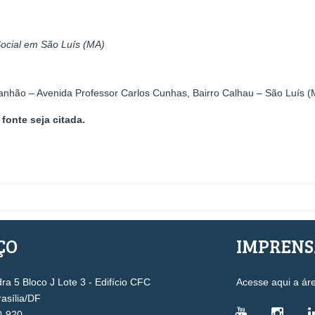
ocial em São Luís (MA)
ranhão – Avenida Professor Carlos Cunhas, Bairro Calhau – São Luís 
fonte seja citada.
ÇO
IMPREN
a 5 Bloco J Lote 3 - Edifício CFC
Acesse aqui a ár
rasília/DF
0-920