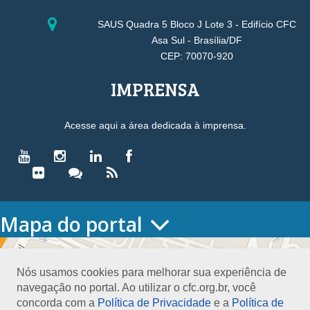
SAUS Quadra 5 Bloco J Lote 3 - Edifício CFC
Asa Sul - Brasília/DF
CEP: 70070-920
IMPRENSA
Acesse aqui a área dedicada à imprensa.
Mapa do portal
HOME
O CONSELHO
Nós usamos cookies para melhorar sua experiência de
Conselho Diretor
navegação no portal. Ao utilizar o cfc.org.br, você
Nossa Sede
concorda com a
Política de Privacidade
e a
Política de
Planejamento