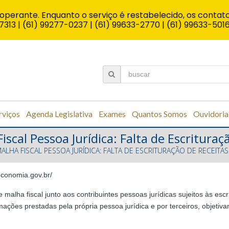
operante. Enquanto o serviço é restabelecido, os contato
7313 | (61) 99277-0237 | (61) 99633-2770 | (61) 99633-501
rviços
Agenda Legislativa
Exames
Quantos Somos
Ouvidoria
cal Pessoa Jurídica: Falta de Escrituraç
LHA FISCAL PESSOA JURÍDICA: FALTA DE ESCRITURAÇÃO DE RECEITA
.economia.gov.br/
 malha fiscal junto aos contribuintes pessoas jurídicas sujeitos às escr
ções prestadas pela própria pessoa jurídica e por terceiros, objetiv