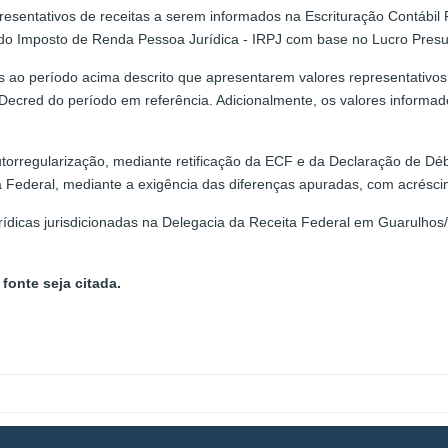
esentativos de receitas a serem informados na Escrituração Contábil F
 do Imposto de Renda Pessoa Jurídica - IRPJ com base no Lucro Pres
ao período acima descrito que apresentarem valores representativos d
 Decred do período em referência. Adicionalmente, os valores inform
utorregularização, mediante retificação da ECF e da Declaração de Déb
a Federal, mediante a exigência das diferenças apuradas, com acréscim
rídicas jurisdicionadas na Delegacia da Receita Federal em Guarulhos
fonte seja citada.