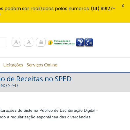
X
s podem ser realizados pelos números: (61) 99127-
6
Licitações
Serviços Online
ão de Receitas no SPED
S NO SPED
iturações do Sistema Público de Escrituração Digital -
ando a regularização espontânea das divergências