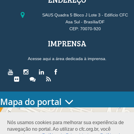
SAUS Quadra 5 Bloco J Lote 3 - Edifício CFC
Asa Sul - Brasília/DF
CEP: 70070-920
IMPRENSA
Acesse aqui a área dedicada à imprensa.
Mapa do portal
HOME
O CONSELHO
Nós usamos cookies para melhorar sua experiência de
Conselho Diretor
navegação no portal. Ao utilizar o cfc.org.br, você
Nossa Sede