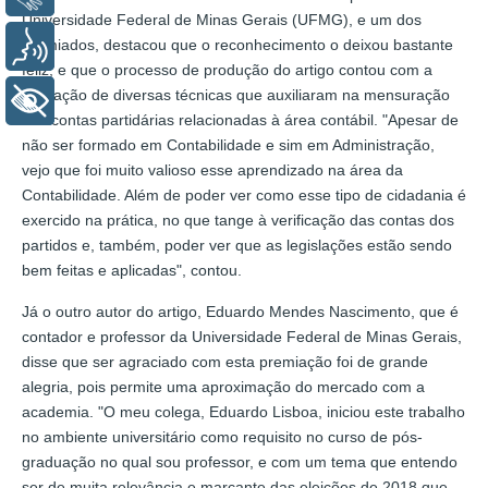
Universidade Federal de Minas Gerais (UFMG), e um dos
premiados, destacou que o reconhecimento o deixou bastante
Voz
feliz, e que o processo de produção do artigo contou com a
aplicação de diversas técnicas que auxiliaram na mensuração
+ Acessibilidade
das contas partidárias relacionadas à área contábil. "Apesar de
não ser formado em Contabilidade e sim em Administração,
vejo que foi muito valioso esse aprendizado na área da
Contabilidade. Além de poder ver como esse tipo de cidadania é
exercido na prática, no que tange à verificação das contas dos
partidos e, também, poder ver que as legislações estão sendo
bem feitas e aplicadas", contou.
Já o outro autor do artigo, Eduardo Mendes Nascimento, que é
contador e professor da Universidade Federal de Minas Gerais,
disse que ser agraciado com esta premiação foi de grande
alegria, pois permite uma aproximação do mercado com a
academia. "O meu colega, Eduardo Lisboa, iniciou este trabalho
no ambiente universitário como requisito no curso de pós-
graduação no qual sou professor, e com um tema que entendo
ser de muita relevância e marcante das eleições de 2018 que