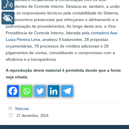
Voz
presidentes de Controle Interno. Destaca-se, também, a união
entre os responsáveis técnicos pela contabilidade do Sistema,
+ Acessibilidade
com encontros presenciais que reforçaram o alinhamento e a
padronização de procedimentos. Ao longo deste ano, a Vice-
Presidência de Controle Interno, liderada pela
contadora Ana
Luiza Pereira Lima
, analisou 9 balancetes, 28 propostas
orçamentárias, 78 processos de créditos adicionais e 28
julgamentos de contas, consolidando o compromisso com a
eficiência e a transparência.
A reprodução deste material é permitida desde que a fonte
seja citada.
Notícias
27 dezembro, 2024