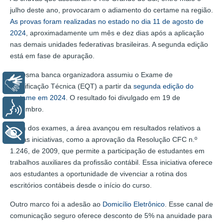
julho deste ano, provocaram o adiamento do certame na região.
As provas foram realizadas no estado no dia 11 de agosto de
2024
, aproximadamente um mês e dez dias após a aplicação
nas demais unidades federativas brasileiras. A segunda edição
está em fase de apuração.
A mesma banca organizadora assumiu o Exame de
Libras
Qualificação Técnica (EQT) a partir da
segunda edição do
certame em 2024
. O resultado foi divulgado em 19 de
Voz
dezembro.
Além dos exames, a área avançou em resultados relativos a
+ Acessibilidade
outras iniciativas, como a aprovação da Resolução CFC n.º
1.246, de 2009, que permite a participação de estudantes em
trabalhos auxiliares da profissão contábil. Essa iniciativa oferece
aos estudantes a oportunidade de vivenciar a rotina dos
escritórios contábeis desde o início do curso.
Outro marco foi a adesão ao
Domicílio Eletrônico
. Esse canal de
comunicação seguro oferece desconto de 5% na anuidade para