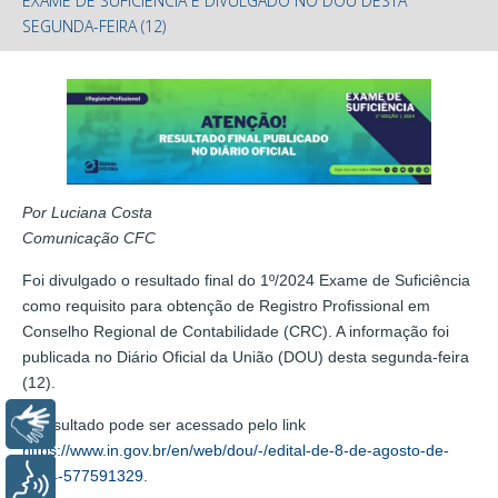
EXAME DE SUFICIÊNCIA É DIVULGADO NO DOU DESTA
SEGUNDA-FEIRA (12)
Por Luciana Costa
Comunicação CFC
Foi divulgado o resultado final do 1º/2024 Exame de Suficiência
como requisito para obtenção de Registro Profissional em
Conselho Regional de Contabilidade (CRC). A informação foi
publicada no Diário Oficial da União (DOU) desta segunda-feira
(12).
Libras
O resultado pode ser acessado pelo link
https://www.in.gov.br/en/web/dou/-/edital-de-8-de-agosto-de-
2024-577591329
.
Voz