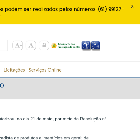
X
s podem ser realizados pelos números: (61) 99127-
6
Licitações
Serviços Online
io
orizou, no dia 21 de maio, por meio da Resolução n°.
dista de produtos alimentícios em geral; de