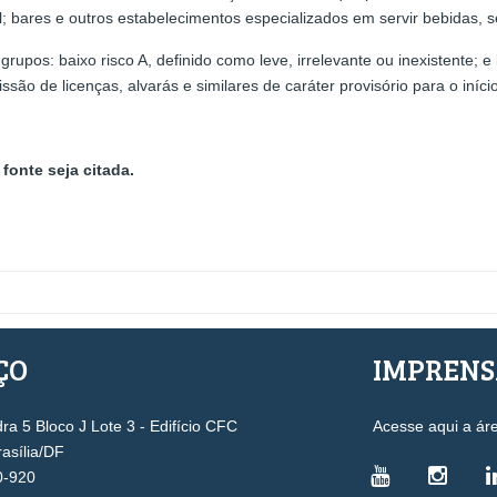
; bares e outros estabelecimentos especializados em servir bebidas, s
grupos: baixo risco A, definido como leve, irrelevante ou inexistente; 
ssão de licenças, alvarás e similares de caráter provisório para o iní
fonte seja citada.
ÇO
IMPREN
a 5 Bloco J Lote 3 - Edifício CFC
Acesse aqui a ár
rasília/DF
0-920