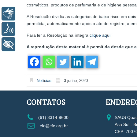
cosméticos, produtos de perfumaria e de higiene pessoal
Libras
A Resolução dividiu as categorias de baixo risco em dois 
permitida, automaticamente após o ato do registro, a emi
Voz
Para ler a Resolução na íntegra
clique aqui.
+ Acessibilidade
A reprodução deste material é permitida desde que a 
Notícias
3 junho, 2020
CONTATOS
ENDERE
(61) 3314-9600
SAUS Quadr
Asa Sul - B
cfc@cfc.org.br
CEP: 7007