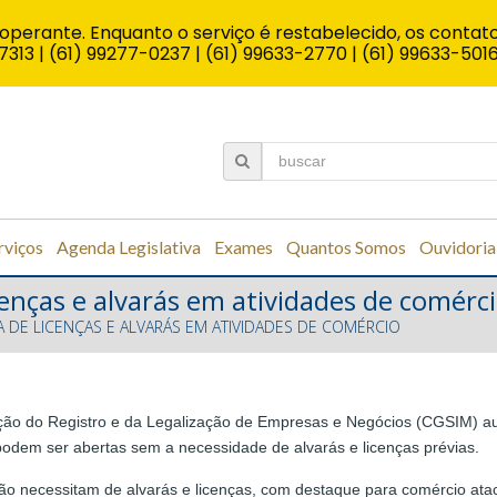
operante. Enquanto o serviço é restabelecido, os contato
7313 | (61) 99277-0237 | (61) 99633-2770 | (61) 99633-501
rviços
Agenda Legislativa
Exames
Quantos Somos
Ouvidoria
enças e alvarás em atividades de comérc
 DE LICENÇAS E ALVARÁS EM ATIVIDADES DE COMÉRCIO
ção do Registro e da Legalização de Empresas e Negócios (CGSIM) aut
odem ser abertas sem a necessidade de alvarás e licenças prévias.
o necessitam de alvarás e licenças, com destaque para comércio ataca