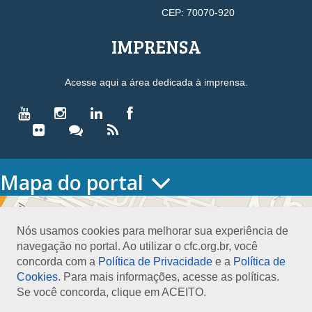
CEP: 70070-920
IMPRENSA
Acesse aqui a área dedicada à imprensa.
Mapa do portal
HOME
O CONSELHO
Nós usamos cookies para melhorar sua experiência de
Conselho Diretor
navegação no portal. Ao utilizar o cfc.org.br, você
Nossa Sede
concorda com a
Política de Privacidade
e a
Política de
Planejamento
Cookies
. Para mais informações, acesse as políticas.
Organograma
Se você concorda, clique em ACEITO.
Medalha João Lyra
Presidentes do CFC – Gestões anteriores