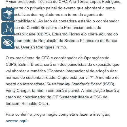
A vice-presidente Técnica do CFC, Ana Tércia Lopes Rodrigues,
fará parte do primeiro painel do evento que abordará o tema
Libras
“Expectativas dos reguladores em torno da agenda de
sustentabilidade”. Ao lado da contadora estarão o coordenador
Técnico do Comitê Brasileiro de Pronunciamentos de
Voz
Sustentabilidade (CBPS), Eduardo Flores e o chefe adjunto do
Departamento de Regulação do Sistema Financeiro do Banco
+ Acessibilidade
Central, Uverlan Rodrigues Primo.
O ex-presidente do CFC e coordenador de Operações do
CBPS, Zulmir Breda, será um dos painelistas da exposição que
vai abordar a temática “Contexto internacional de adoção das
normas de sustentabilidade. O que está por vir?”. A membro do
board do
International Sustainability Standards Board
(ISSB),
Verity Chegar, também comporá o painel. A moderação ficará a
cargo do coordenador do GT Sustentabilidade e ESG do
Ibracon, Reinaldo Oliari.
Para conferir a programação completa e fazer a inscrição,
acesse aqui
.