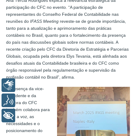
Ana Tércia Rodrigues explica a relevância estratégica da
participação do CFC no evento. “A participação de
representantes do Conselho Federal de Contabilidade nas
reuniões do
IFASS Meeting
reveste-se de grande importância,
tanto para a atualização e aprimoramento das práticas
contábeis no Brasil, quanto para o fortalecimento da presença
do país nas discussões globais sobre normas contábeis. A
recente criação pelo CFC da Diretoria de Estratégia e Parcerias
Globais, ocupada pela diretora Elys Tevania, está alinhada aos
desafios atuais da Contabilidade brasileira e do CFC como
órgão responsável pela regulamentação e supervisão da
profissão contábil no Brasil”, afirma.
Libras
A presença da vice-
presidente e da
Voz
diretora do CFC
também colabora para
+ Acessibilidade
levar a voz, as
necessidades e o
posicionamento do