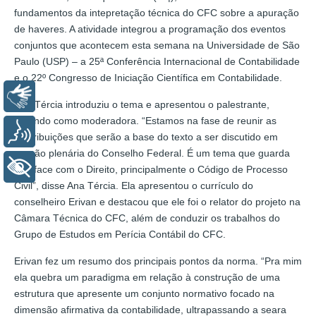
fundamentos da intepretação técnica do CFC sobre a apuração
de haveres. A atividade integrou a programação dos eventos
conjuntos que acontecem esta semana na Universidade de São
Paulo (USP) – a 25ª Conferência Internacional de Contabilidade
e o 22º Congresso de Iniciação Científica em Contabilidade.
Libras
Ana Tércia introduziu o tema e apresentou o palestrante,
atuando como moderadora. “Estamos na fase de reunir as
Voz
contribuições que serão a base do texto a ser discutido em
sessão plenária do Conselho Federal. É um tema que guarda
+ Acessibilidade
interface com o Direito, principalmente o Código de Processo
Civil”, disse Ana Tércia. Ela apresentou o currículo do
conselheiro Erivan e destacou que ele foi o relator do projeto na
Câmara Técnica do CFC, além de conduzir os trabalhos do
Grupo de Estudos em Perícia Contábil do CFC.
Erivan fez um resumo dos principais pontos da norma. “Pra mim
ela quebra um paradigma em relação à construção de uma
estrutura que apresente um conjunto normativo focado na
dimensão afirmativa da contabilidade, ultrapassando a seara