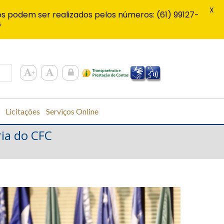
X
s podem ser realizados pelos números: (61) 99127-
6
Licitações
Serviços Online
ia do CFC