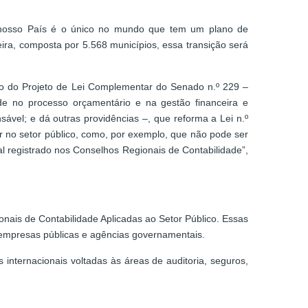
O nosso País é o único no mundo que tem um plano de
eira, composta por 5.568 municípios, essa transição será
ão do Projeto de Lei Complementar do Senado n.º 229 –
ade no processo orçamentário e na gestão financeira e
nsável; e dá outras providências –, que reforma a Lei n.º
or no setor público, como, por exemplo, que não pode ser
l registrado nos Conselhos Regionais de Contabilidade”,
onais de Contabilidade Aplicadas ao Setor Público. Essas
e empresas públicas e agências governamentais.
internacionais voltadas às áreas de auditoria, seguros,