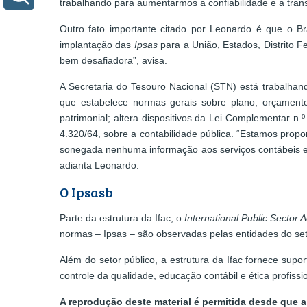
trabalhando para aumentarmos a confiabilidade e a trans
Outro fato importante citado por Leonardo é que o 
implantação das
Ipsas
para a União, Estados, Distrito 
bem desafiadora”, avisa.
A Secretaria do Tesouro Nacional (STN) está trabalha
que estabelece normas gerais sobre plano, orçamento,
patrimonial; altera dispositivos da Lei Complementar n.º
4.320/64, sobre a contabilidade pública. “Estamos propo
sonegada nenhuma informação aos serviços contábeis e q
adianta Leonardo.
O Ipsasb
Parte da estrutura da Ifac, o
International Public Sector
normas – Ipsas – são observadas pelas entidades do seto
Além do setor público, a estrutura da Ifac fornece sup
controle da qualidade, educação contábil e ética profissio
A reprodução deste material é permitida desde que a 