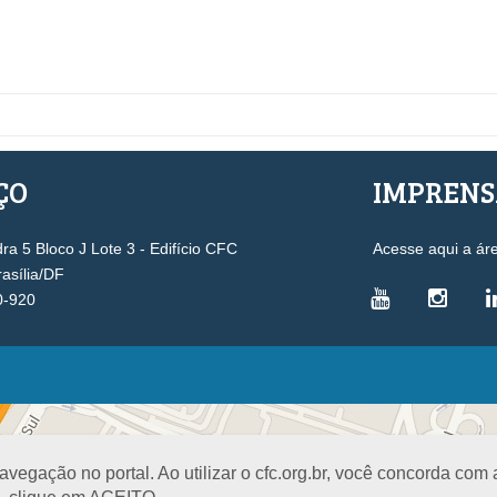
ÇO
IMPREN
a 5 Bloco J Lote 3 - Edifício CFC
Acesse aqui a ár
rasília/DF
0-920
VICE-PRESIDÊNCIAS
Administrativa
L
Controle Interno
D
egação no portal. Ao utilizar o cfc.org.br, você concorda com
Desenvolvimento Profissional
R