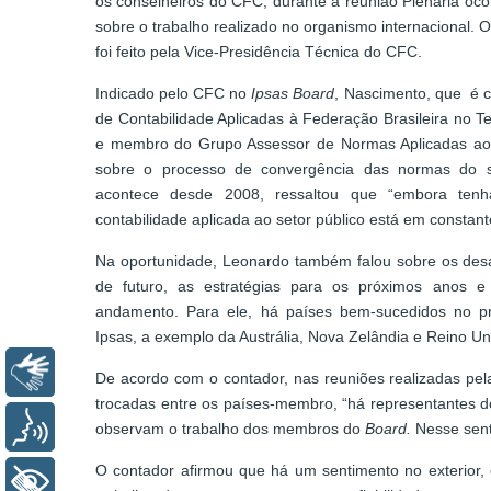
os conselheiros do CFC, durante a reunião Plenária oco
sobre o trabalho realizado no organismo internacional. 
foi feito pela Vice-Presidência Técnica do CFC.
Indicado pelo CFC no
Ipsas Board
, Nascimento, que é 
de Contabilidade Aplicadas à Federação Brasileira no T
e membro do Grupo Assessor de Normas Aplicadas ao 
sobre o processo de convergência das normas do se
acontece desde 2008, ressaltou que “embora tenh
contabilidade aplicada ao setor público está em consta
Na oportunidade, Leonardo também falou sobre os des
de futuro, as estratégias para os próximos anos 
andamento. Para ele, há países bem-sucedidos no p
Ipsas, a exemplo da Austrália, Nova Zelândia e Reino Un
Libras
De acordo com o contador, nas reuniões realizadas pela
trocadas entre os países-membro, “há representantes d
Voz
observam o trabalho dos membros do
Board.
Nesse sent
O contador afirmou que há um sentimento no exterior, 
+ Acessibilidade