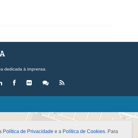
SA
ea dedicada à imprensa.
LEGISLAÇÃO
eis
ecretos-Lei
 a
Política de Privacidade
e a
Política de Cookies
. Para
esoluções