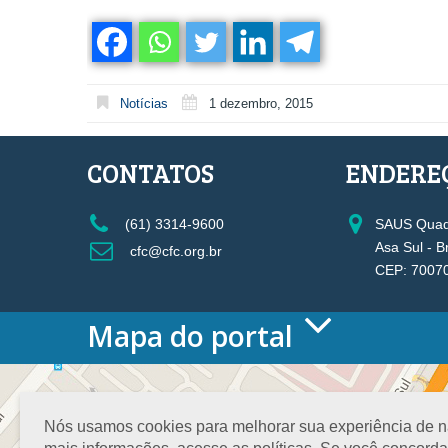
Notícias
1 dezembro, 2015
CONTATOS
ENDERE
(61) 3314-9600
SAUS Quadr
Asa Sul - B
cfc@cfc.org.br
CEP: 7007
Mapa do portal
HOME
O CONSELHO
Conselho Diretor
Nós usamos cookies para melhorar sua experiência de nav
Nossa Sede