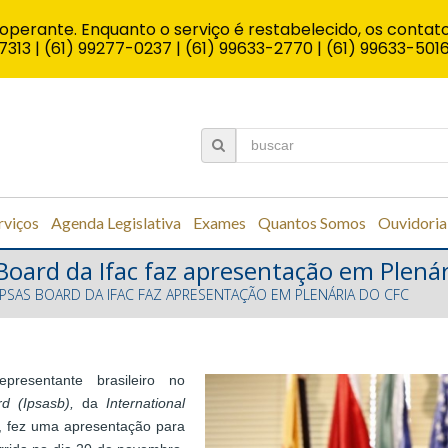
operante. Enquanto o serviço é restabelecido, os contato
7313 | (61) 99277-0237 | (61) 99633-2770 | (61) 99633-501
rviços
Agenda Legislativa
Exames
Quantos Somos
Ouvidoria
oard da Ifac faz apresentação em Plenár
PSAS BOARD DA IFAC FAZ APRESENTAÇÃO EM PLENÁRIA DO CFC
presentante brasileiro no
rd (Ipsasb),
da
International
4, fez uma apresentação para