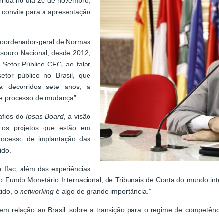
rrida no dia 20 de novembro,
O convite para a apresentação
coordenador-geral de Normas
esouro Nacional, desde 2012,
Setor Público CFC, ao falar
tor público no Brasil, que
a decorridos sete anos, a
nte processo de mudança”.
afios do
Ipsas Board
, a visão
e os projetos que estão em
rocesso de implantação das
ido.
 Ifac, além das experiências
o Fundo Monetário Internacional, de Tribunais de Conta do mundo int
ido, o
networking
é algo de grande importância.”
em relação ao Brasil, sobre a transição para o regime de competênc