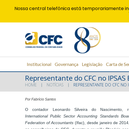
Nossa central telefônica está temporariamente in
Institucional
Governança
Legislação
Carta de Se
Representante do CFC no IPSAS B
HOME
NOTÍCIAS
REPRESENTANTE DO CFC NO I
Por Fabrício Santos
O contador Leonardo Silveira do Nascimento, re
International Public Sector Accounting Standards Boa
Federation of Accountants
(Ifac), desde janeiro de 201