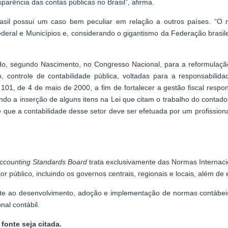
parência das contas públicas no Brasil”, afirma.
Brasil possui um caso bem peculiar em relação a outros países. “
Federal e Municípios e, considerando o gigantismo da Federação brasil
ndo, segundo Nascimento, no Congresso Nacional, para a reformulaç
 controle de contabilidade pública, voltadas para a responsabilid
 101, de 4 de maio de 2000, a fim de fortalecer a gestão fiscal respo
ndo a inserção de alguns itens na Lei que citam o trabalho do contad
ue a contabilidade desse setor deve ser efetuada por um profissiona
 Accounting Standards Board
trata exclusivamente das Normas Internaci
r público, incluindo os governos centrais, regionais e locais, além d
orte ao desenvolvimento, adoção e implementação de normas contábeis 
nal contábil.
fonte seja citada.