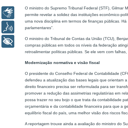
O ministro do Supremo Tribunal Federal (STF), Gilmar Me
Libras
permite revelar a solidez das instituições econômico-pol
uma nova disciplina em termos de finanças públicas. Há 
Voz
parlamentares”.
O ministro do Tribunal de Contas da União (TCU), Benj
+ Acessibilidade
compras públicas em todos os níveis da federação ating
retroalimentar políticas públicas. Se ele vem com falhas
Modernização normativa e visão fiscal
O presidente do Conselho Federal de Contabilidade (CFC
defendeu a atualização das bases legais que orientam a c
direito financeiro precisa ser reformulada para ser tran
promover a redução das assimetrias regulatórias em rela
possa trazer no seu bojo o que trata da contabilidade pat
orçamentária e da contabilidade financeira para que a g
equilíbrio fiscal do país, uma melhor visão dos riscos fisc
A reportagem trouxe ainda a avaliação do ministro do Sup