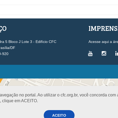
ÇO
IMPREN
a 5 Bloco J Lote 3 - Edifício CFC
Acesse aqui a ár
rasília/DF
0-920
VICE-PRESIDÊNCIAS
Administrativa
L
Controle Interno
D
egação no portal. Ao utilizar o cfc.org.br, você concorda com
Desenvolvimento Profissional
R
a, clique em ACEITO.
Governança e Gestão Estratégica
N
Fiscalização, Ética e Disciplina
I
ACEITO
Técnica
S