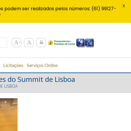
X
s podem ser realizados pelos números: (61) 99127-
6
Licitações
Serviços Online
es do Summit de Lisboa
E LISBOA