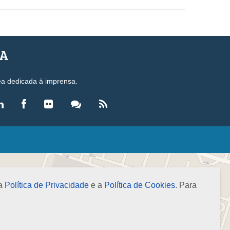
SA
ea dedicada à imprensa.
LEGISLAÇÃO
eis
ecretos-Lei
 a
Política de Privacidade
e a
Política de Cookies
. Para
esoluções
ormas Brasileiras de Contabilidade
nstruções Normativas
úmulas