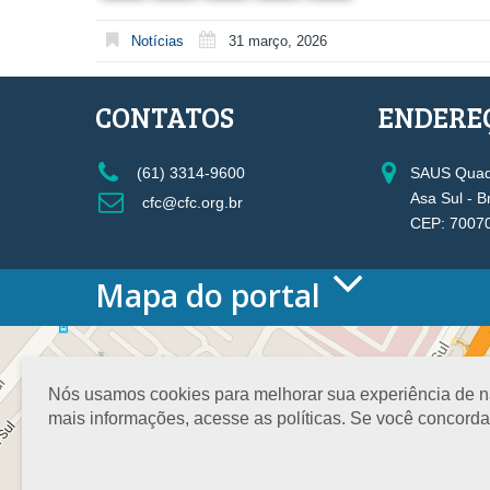
Notícias
31 março, 2026
CONTATOS
ENDERE
(61) 3314-9600
SAUS Quadr
Asa Sul - B
cfc@cfc.org.br
CEP: 7007
Mapa do portal
HOME
O CONSELHO
Conselho Diretor
Nós usamos cookies para melhorar sua experiência de nav
Nossa Sede
mais informações, acesse as políticas. Se você concord
Planejamento
Organograma
Medalha João Lyra