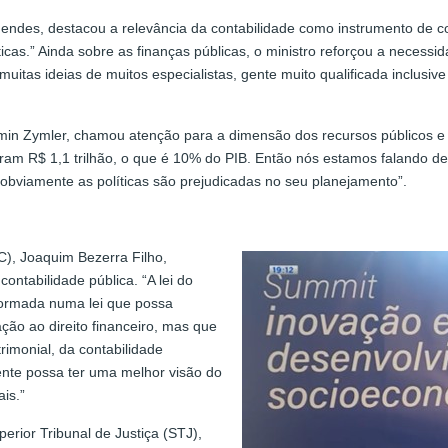
ndes, destacou a relevância da contabilidade como instrumento de cont
íticas.” Ainda sobre as finanças públicas, o ministro reforçou a neces
muitas ideias de muitos especialistas, gente muito qualificada inclus
amin Zymler, chamou atenção para a dimensão dos recursos públicos e
iram R$ 1,1 trilhão, o que é 10% do PIB. Então nós estamos falando 
, obviamente as políticas são prejudicadas no seu planejamento”.
), Joaquim Bezerra Filho,
ontabilidade pública. “A lei do
sformada numa lei que possa
ção ao direito financeiro, mas que
rimonial, da contabilidade
ente possa ter uma melhor visão do
ais.”
erior Tribunal de Justiça (STJ),