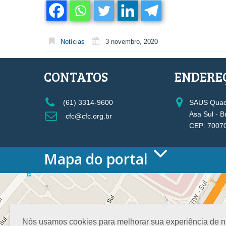
Notícias
3 novembro, 2020
CONTATOS
ENDERE
(61) 3314-9600
SAUS Quadr
Asa Sul - B
cfc@cfc.org.br
CEP: 7007
Mapa do portal
HOME
O CONSELHO
Conselho Diretor
Nossa Sede
Nós usamos cookies para melhorar sua experiência de nav
Planejamento