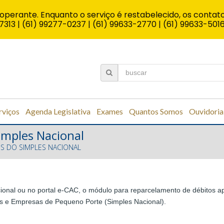
operante. Enquanto o serviço é restabelecido, os contato
7313 | (61) 99277-0237 | (61) 99633-2770 | (61) 99633-501
rviços
Agenda Legislativa
Exames
Quantos Somos
Ouvidoria
imples Nacional
S DO SIMPLES NACIONAL
Nacional ou no portal e-CAC, o módulo para reparcelamento de débitos
as e Empresas de Pequeno Porte (Simples Nacional).