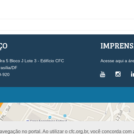
ÇO
IMPREN
a 5 Bloco J Lote 3 - Edifício CFC
Acesse aqui a ár
rasília/DF
0-920
VICE-PRESIDÊNCIAS
Administrativa
L
Controle Interno
D
Desenvolvimento Profissional
R
egação no portal. Ao utilizar o cfc.org.br, você concorda com
Governança e Gestão Estratégica
N