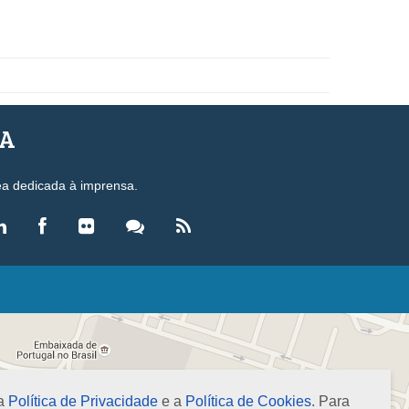
SA
ea dedicada à imprensa.
LEGISLAÇÃO
eis
ecretos-Lei
esoluções
 a
Política de Privacidade
e a
Política de Cookies
. Para
ormas Brasileiras de Contabilidade