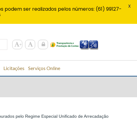
X
s podem ser realizados pelos números: (61) 99127-
6
Licitações
Serviços Online
 apurados pelo Regime Especial Unificado de Arrecadação