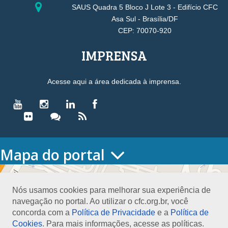
SAUS Quadra 5 Bloco J Lote 3 - Edifício CFC
Asa Sul - Brasília/DF
CEP: 70070-920
IMPRENSA
Acesse aqui a área dedicada à imprensa.
Mapa do portal
HOME
O CONSELHO
Nós usamos cookies para melhorar sua experiência de
Conselho Diretor
navegação no portal. Ao utilizar o cfc.org.br, você
Nossa Sede
concorda com a
Política de Privacidade
e a
Política de
Planejamento
Cookies
. Para mais informações, acesse as políticas.
Organograma