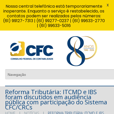
X
Nossa central telefônica está temporariamente
inoperante. Enquanto o serviço é restabelecido, os
contatos podem ser realizados pelos números:
(61) 99127-7313 | (61) 99277-0237 | (61) 99633-2770
| (61) 99633-5016
Reforma Tributária: ITCMD e IBS
foram discutidos em audiência
pública com participação do Sistema
CFC/CRCs
HOME
NOTÍCIAS
REFORMA TRIBUTÁRIA: ITCMD E IBS