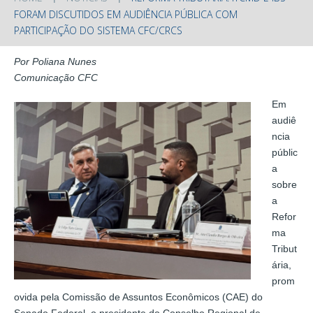
FORAM DISCUTIDOS EM AUDIÊNCIA PÚBLICA COM
PARTICIPAÇÃO DO SISTEMA CFC/CRCS
Por Poliana Nunes
Comunicação CFC
Em
audiê
ncia
públic
a
sobre
a
Refor
ma
Tribut
ária,
prom
ovida pela Comissão de Assuntos Econômicos (CAE) do
Senado Federal, o presidente do Conselho Regional de