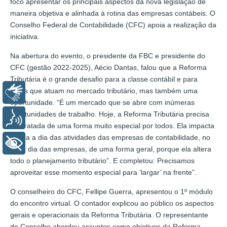
foco apresentar os principais aspectos da nova legislação de
maneira objetiva e alinhada à rotina das empresas contábeis. O
Conselho Federal de Contabilidade (CFC) apoia a realização da
iniciativa.
Na abertura do evento, o presidente da FBC e presidente do
CFC (gestão 2022-2025), Aécio Dantas, falou que a Reforma
Tributária é o grande desafio para a classe contábil e para
todos que atuam no mercado tributário, mas também uma
Libras
oportunidade. “É um mercado que se abre com inúmeras
oportunidades de trabalho. Hoje, a Reforma Tributária precisa
Voz
ser tratada de uma forma muito especial por todos. Ela impacta
no dia a dia das atividades das empresas de contabilidade, no
+ Acessibilidade
dia a dia das empresas, de uma forma geral, porque ela altera
todo o planejamento tributário”. E completou: Precisamos
aproveitar esse momento especial para ‘largar’ na frente”.
O conselheiro do CFC, Fellipe Guerra, apresentou o 1º módulo
do encontro virtual. O contador explicou ao público os aspectos
gerais e operacionais da Reforma Tributária. O representante
do Conselho abordou assuntos como objetivos da Reforma