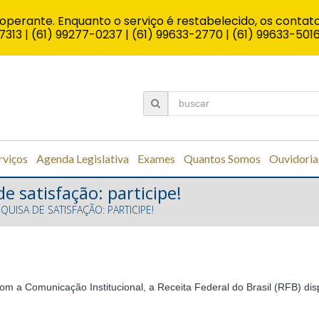
operante. Enquanto o serviço é restabelecido, os contato
7313 | (61) 99277-0237 | (61) 99633-2770 | (61) 99633-501
rviços
Agenda Legislativa
Exames
Quantos Somos
Ouvidoria
de satisfação: participe!
QUISA DE SATISFAÇÃO: PARTICIPE!
om a Comunicação Institucional, a Receita Federal do Brasil (RFB) dis