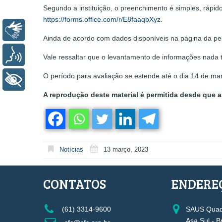
Segundo a instituição, o preenchimento é simples, rápid
https://forms.office.com/r/E8faaqbXyz
.
Libras
Ainda de acordo com dados disponíveis na página da pes
Voz
Vale ressaltar que o levantamento de informações nada t
O período para avaliação se estende até o dia 14 de ma
+ Acessibilidade
A reprodução deste material é permitida desde que a 
Notícias
13 março, 2023
CONTATOS
ENDERE
(61) 3314-9600
SAUS Quadr
Asa Sul - B