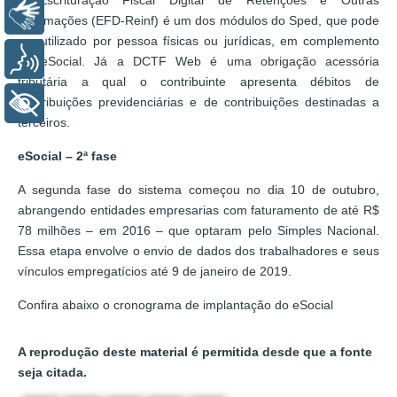
Libras
Informações (EFD-Reinf) é um dos módulos do Sped, que pode
ser utilizado por pessoa físicas ou jurídicas, em complemento
Voz
ao eSocial. Já a DCTF Web é uma obrigação acessória
tributária a qual o contribuinte apresenta débitos de
contribuições previdenciárias e de contribuições destinadas a
+ Acessibilidade
terceiros.
eSocial – 2ª fase
A segunda fase do sistema começou no dia 10 de outubro,
abrangendo entidades empresarias com faturamento de até R$
78 milhões – em 2016 – que optaram pelo Simples Nacional.
Essa etapa envolve o envio de dados dos trabalhadores e seus
vínculos empregatícios até 9 de janeiro de 2019.
Confira abaixo o cronograma de implantação do eSocial
A reprodução deste material é permitida desde que a fonte
seja citada.