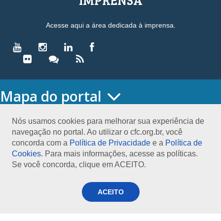
Acesse aqui a área dedicada à imprensa.
Mapa do portal
HOME
O CONSELHO
Nós usamos cookies para melhorar sua experiência de
navegação no portal. Ao utilizar o cfc.org.br, você
Conselho Diretor
concorda com a
Política de Privacidade
e a
Política de
Nossa Sede
Cookies
. Para mais informações, acesse as políticas.
Planejamento
Se você concorda, clique em ACEITO.
Organograma
Medalha João Lyra
Presidentes do CFC – Gestões anteriores
ACEITO
PRESIDÊNCIA
O Presidente