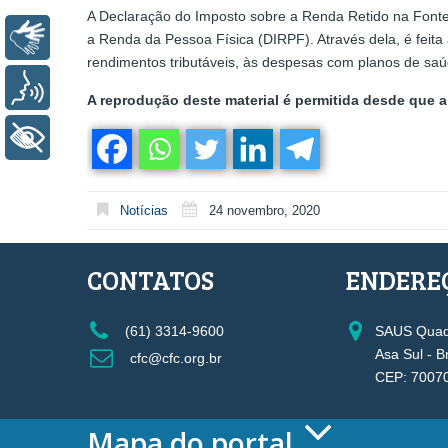
A Declaração do Imposto sobre a Renda Retido na Fonte 
Libras
a Renda da Pessoa Física (DIRPF). Através dela, é feita
rendimentos tributáveis, às despesas com planos de saú
Voz
A reprodução deste material é permitida desde que a 
+ Acessibilidade
Notícias
24 novembro, 2020
CONTATOS
ENDERE
(61) 3314-9600
SAUS Quadr
Asa Sul - B
cfc@cfc.org.br
CEP: 7007
Mapa do portal