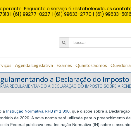
operante. Enquanto o serviço é restabelecido, os contato
7313 | (61) 99277-0237 | (61) 99633-2770 | (61) 99633-501
rviços
Agenda Legislativa
Exames
Quantos Somos
Ouvidoria
regulamentando a Declaração do Imposto
NORMA REGULAMENTANDO A DECLARAÇÃO DO IMPOSTO SOBRE A REND
ão a
Instrução Normativa RFB nº 1.990
, que dispõe sobre a Declaração
dário de 2020. A nova norma será utilizada para o preenchimento de to
eceita Federal publicava uma Instrução Normativa (IN) sobre o assunto