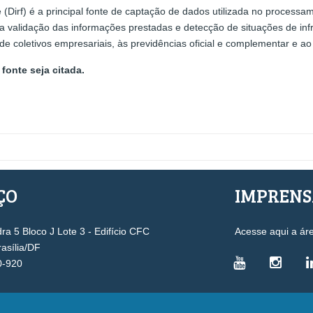
(Dirf) é a principal fonte de captação de dados utilizada no process
 a validação das informações prestadas e detecção de situações de infr
de coletivos empresariais, às previdências oficial e complementar e a
fonte seja citada.
ÇO
IMPREN
a 5 Bloco J Lote 3 - Edifício CFC
Acesse aqui a ár
rasília/DF
0-920