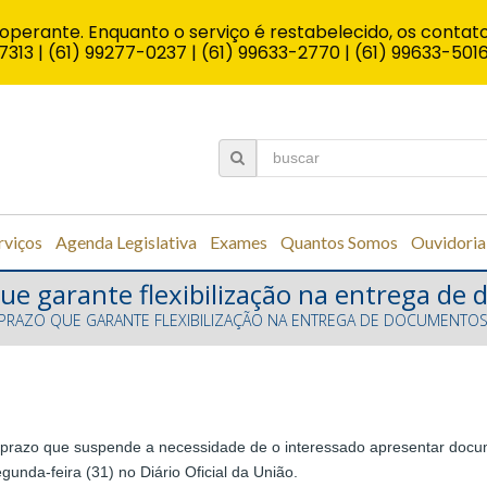
operante. Enquanto o serviço é restabelecido, os contato
7313 | (61) 99277-0237 | (61) 99633-2770 | (61) 99633-501
rviços
Agenda Legislativa
Exames
Quantos Somos
Ouvidoria
que garante flexibilização na entrega d
 PRAZO QUE GARANTE FLEXIBILIZAÇÃO NA ENTREGA DE DOCUMENTO
o prazo que suspende a necessidade de o interessado apresentar docum
gunda-feira (31) no Diário Oficial da União.