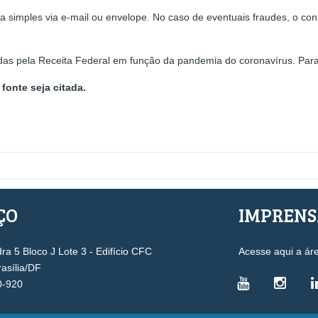
 simples via e-mail ou envelope. No caso de eventuais fraudes, o con
adas pela Receita Federal em função da pandemia do coronavírus. Para 
fonte seja citada.
ÇO
IMPREN
a 5 Bloco J Lote 3 - Edifício CFC
Acesse aqui a ár
rasília/DF
0-920