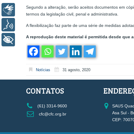
Segundo a alteração, serão aceitos documentos em cópia
Libras
termos da legislação civil, penal e administrativa.
Voz
A flexibilização faz parte de uma série de medidas adot
A reprodução deste material é permitida desde que a 
+ Acessibilidade
Notícias
31 agosto, 2020
CONTATOS
ENDERE
(61) 3314-9600
SAUS Quadr
Asa Sul - B
cfc@cfc.org.br
CEP: 7007