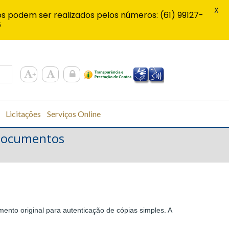
X
s podem ser realizados pelos números: (61) 99127-
6
Licitações
Serviços Online
e documentos
S
ento original para autenticação de cópias simples. A