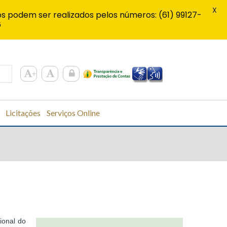
X
s podem ser realizados pelos números: (61) 99127-
6
Licitações
Serviços Online
ional do