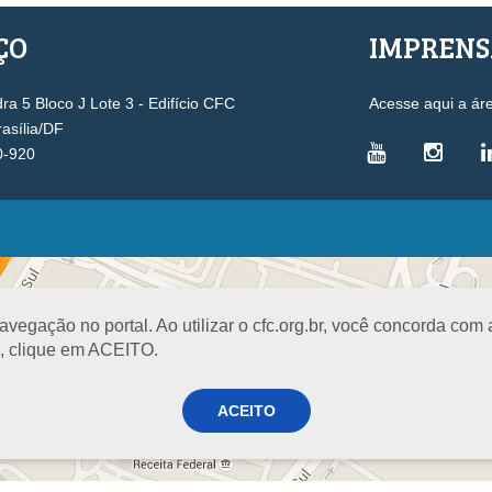
ÇO
IMPREN
a 5 Bloco J Lote 3 - Edifício CFC
Acesse aqui a ár
rasília/DF
0-920
VICE-PRESIDÊNCIAS
Administrativa
L
Controle Interno
D
egação no portal. Ao utilizar o cfc.org.br, você concorda com
Desenvolvimento Profissional
R
a, clique em ACEITO.
Governança e Gestão Estratégica
N
Fiscalização, Ética e Disciplina
I
ACEITO
Técnica
S
Registro
PROJETOS E PROGRAMAS
A