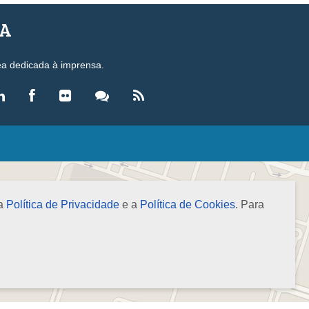
SA
ea dedicada à imprensa.
LEGISLAÇÃO
eis
ecretos-Lei
 a
Política de Privacidade
e a
Política de Cookies
. Para
esoluções
ormas Brasileiras de Contabilidade
nstruções Normativas
úmulas
NOTÍCIAS
gência de Notícias