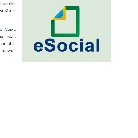
Conselho
overão o
 e Caixa
alhistas
ontábil,
rativas,