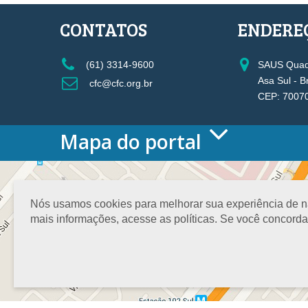
CONTATOS
ENDERE
(61) 3314-9600
SAUS Quadr
Asa Sul - B
cfc@cfc.org.br
CEP: 7007
Mapa do portal
HOME
O CONSELHO
Conselho Diretor
Nós usamos cookies para melhorar sua experiência de nav
Nossa Sede
mais informações, acesse as políticas. Se você concord
Planejamento
Organograma
Medalha João Lyra
Presidentes do CFC – Gestões anteriores
PRESIDÊNCIA