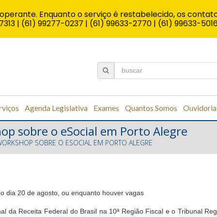
operante. Enquanto o serviço é restabelecido, os contato
7313 | (61) 99277-0237 | (61) 99633-2770 | (61) 99633-501
rviços
Agenda Legislativa
Exames
Quantos Somos
Ouvidoria
op sobre o eSocial em Porto Alegre
WORKSHOP SOBRE O ESOCIAL EM PORTO ALEGRE
é o dia 20 de agosto, ou enquanto houver vagas
l da Receita Federal do Brasil na 10ª Região Fiscal e o Tribunal Reg