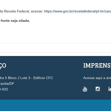
da Receita Federal, acesse:
https://www.gov.br/receitafederal/pt-br/ca
fonte seja citada.
ÇO
IMPREN
a 5 Bloco J Lote 3 - Edifício CFC
Acesse aqui a ár
rasília/DF
0-920