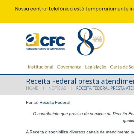
Nossa central telefônica está temporariamente in
Institucional
Governança
Legislação
Carta de Se
Receita Federal presta atendime
HOME
NOTÍCIAS
RECEITA FEDERAL PRESTA AT
Fonte:
Receita Federal
O contribuinte que precisa de serviços da Receita F
quali
A Receita disponibiliza diversos canais de atendimento pe