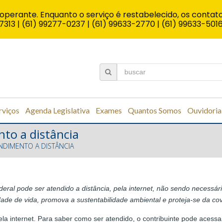
operante. Enquanto o serviço é restabelecido, os contato
7313 | (61) 99277-0237 | (61) 99633-2770 | (61) 99633-501
rviços
Agenda Legislativa
Exames
Quantos Somos
Ouvidoria
nto a distância
ENDIMENTO A DISTÂNCIA
ederal pode ser atendido a distância, pela internet, não sendo necess
dade de vida, promova a sustentabilidade ambiental e proteja-se da cov
la internet. Para saber como ser atendido, o contribuinte pode acessar 