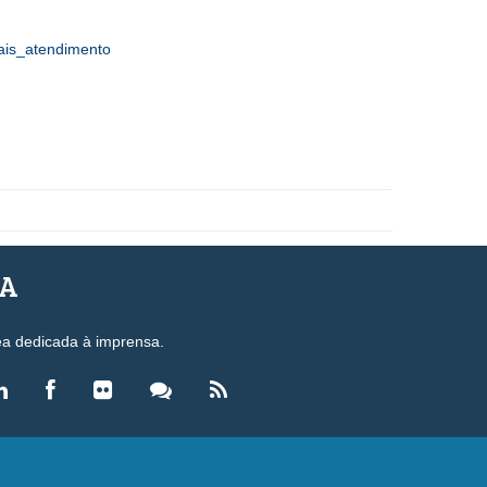
nais_atendimento
SA
ea dedicada à imprensa.