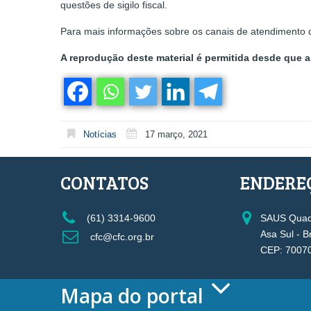
questões de sigilo fiscal.
Para mais informações sobre os canais de atendimento 
A reprodução deste material é permitida desde que a 
Notícias
17 março, 2021
CONTATOS
ENDERE
(61) 3314-9600
SAUS Quadr
Asa Sul - B
cfc@cfc.org.br
CEP: 7007
Mapa do portal