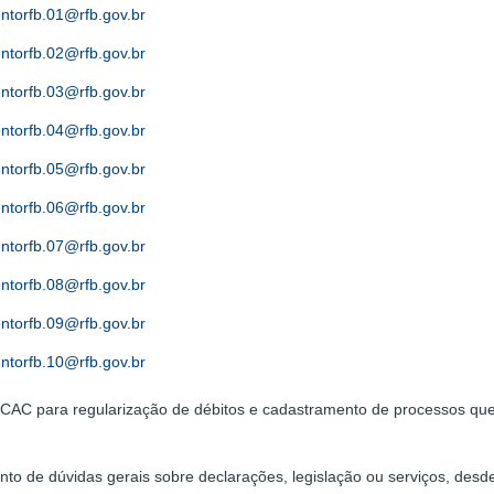
ntorfb.01@rfb.gov.br
ntorfb.02@rfb.gov.br
ntorfb.03@rfb.gov.br
ntorfb.04@rfb.gov.br
ntorfb.05@rfb.gov.br
ntorfb.06@rfb.gov.br
ntorfb.07@rfb.gov.br
ntorfb.08@rfb.gov.br
ntorfb.09@rfb.gov.br
ntorfb.10@rfb.gov.br
 e-CAC para regularização de débitos e cadastramento de processos qu
to de dúvidas gerais sobre declarações, legislação ou serviços, desde