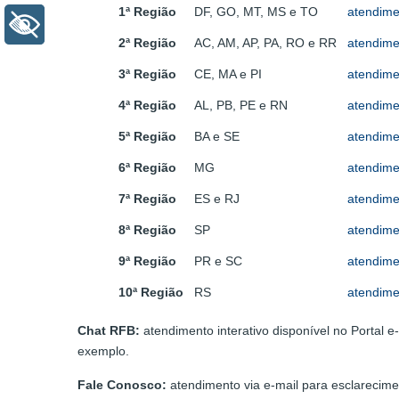
1ª Região
DF, GO, MT, MS e TO
atendime
+ Acessibilidade
2ª Região
AC, AM, AP, PA, RO e RR
atendime
3ª Região
CE, MA e PI
atendime
4ª Região
AL, PB, PE e RN
atendime
5ª Região
BA e SE
atendime
6ª Região
MG
atendime
7ª Região
ES e RJ
atendime
8ª Região
SP
atendime
9ª Região
PR e SC
atendime
10ª Região
RS
atendime
Chat RFB:
atendimento interativo disponível no Portal
exemplo.
Fale Conosco:
atendimento via e-mail para esclarecimen