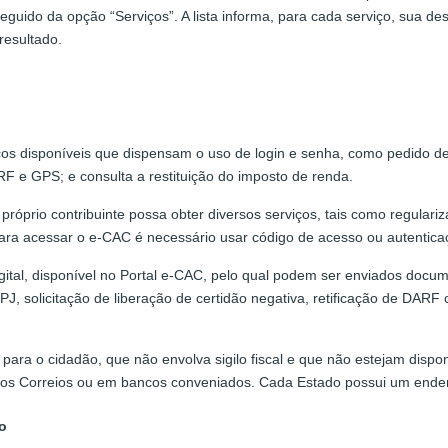
eguido da opção “Serviços”. A lista informa, para cada serviço, sua d
resultado.
ços disponíveis que dispensam o uso de login e senha, como pedido de
RF e GPS; e consulta a restituição do imposto de renda.
próprio contribuinte possa obter diversos serviços, tais como regulari
. Para acessar o e-CAC é necessário usar código de acesso ou autentica
igital, disponível no Portal e-CAC, pelo qual podem ser enviados docum
J, solicitação de liberação de certidão negativa, retificação de DAR
para o cidadão, que não envolva sigilo fiscal e que não estejam dispo
, nos Correios ou em bancos conveniados. Cada Estado possui um endere
o