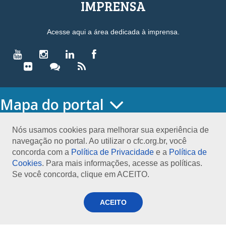
IMPRENSA
Acesse aqui a área dedicada à imprensa.
Mapa do portal
HOME
O CONSELHO
Nós usamos cookies para melhorar sua experiência de
navegação no portal. Ao utilizar o cfc.org.br, você
Conselho Diretor
concorda com a
Política de Privacidade
e a
Política de
Nossa Sede
Cookies
. Para mais informações, acesse as políticas.
Planejamento
Se você concorda, clique em ACEITO.
Organograma
Medalha João Lyra
Presidentes do CFC – Gestões anteriores
ACEITO
PRESIDÊNCIA
O Presidente