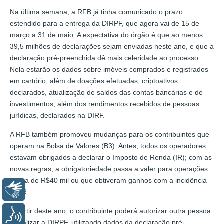
Na última semana, a RFB já tinha comunicado o prazo
estendido para a entrega da DIRPF, que agora vai de 15 de
março a 31 de maio. A expectativa do órgão é que ao menos
39,5 milhões de declarações sejam enviadas neste ano, e que a
declaração pré-preenchida dê mais celeridade ao processo.
Nela estarão os dados sobre imóveis comprados e registrados
em cartório, além de doações efetuadas, criptoativos
declarados, atualização de saldos das contas bancárias e de
investimentos, além dos rendimentos recebidos de pessoas
jurídicas, declarados na DIRF.
A RFB também promoveu mudanças para os contribuintes que
operam na Bolsa de Valores (B3). Antes, todos os operadores
estavam obrigados a declarar o Imposto de Renda (IR); com as
novas regras, a obrigatoriedade passa a valer para operações
acima de R$40 mil ou que obtiveram ganhos com a incidência
Libras
do IR.
A partir deste ano, o contribuinte poderá autorizar outra pessoa
Voz
a realizar a DIRPF, utilizando dados da declaração pré-