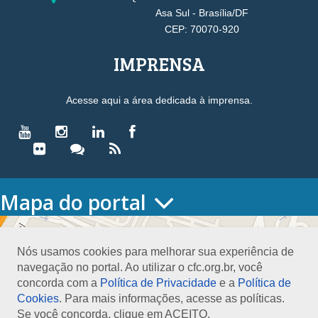
Asa Sul - Brasília/DF
CEP: 70070-920
IMPRENSA
Acesse aqui a área dedicada à imprensa.
Mapa do portal
HOME
O CONSELHO
Nós usamos cookies para melhorar sua experiência de
Conselho Diretor
navegação no portal. Ao utilizar o cfc.org.br, você
Nossa Sede
concorda com a
Política de Privacidade
e a
Política de
Planejamento
Cookies
. Para mais informações, acesse as políticas.
Organograma
Se você concorda, clique em ACEITO.
Medalha João Lyra