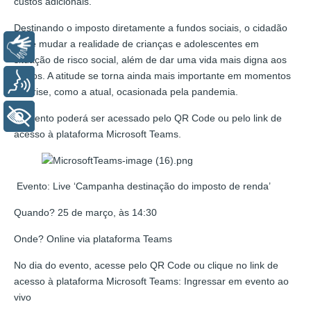
custos adicionais.
Destinando o imposto diretamente a fundos sociais, o cidadão
pode mudar a realidade de crianças e adolescentes em
Libras
situação de risco social, além de dar uma vida mais digna aos
idosos. A atitude se torna ainda mais importante em momentos
Voz
de crise, como a atual, ocasionada pela pandemia.
+ Acessibilidade
O evento poderá ser acessado pelo QR Code ou pelo link de
acesso à plataforma Microsoft Teams.
Evento: Live ‘Campanha destinação do imposto de renda’
Quando? 25 de março, às 14:30
Onde? Online via plataforma Teams
No dia do evento, acesse pelo QR Code ou clique no link de
acesso à plataforma Microsoft Teams: Ingressar em evento ao
vivo