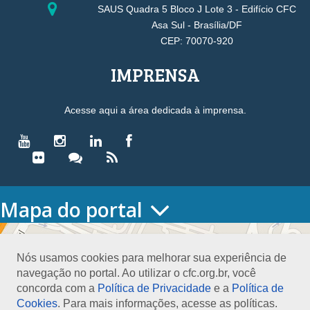
SAUS Quadra 5 Bloco J Lote 3 - Edifício CFC
Asa Sul - Brasília/DF
CEP: 70070-920
IMPRENSA
Acesse aqui a área dedicada à imprensa.
Mapa do portal
HOME
O CONSELHO
Nós usamos cookies para melhorar sua experiência de
Conselho Diretor
navegação no portal. Ao utilizar o cfc.org.br, você
Nossa Sede
concorda com a
Política de Privacidade
e a
Política de
Planejamento
Cookies
. Para mais informações, acesse as políticas.
Organograma