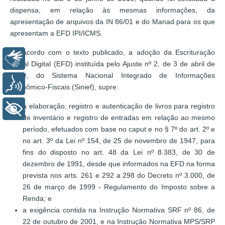
dispensa, em relação às mesmas informações, da
apresentação de arquivos da IN 86/01 e do Manad para os que
apresentam a EFD IPI/ICMS.
De acordo com o texto publicado, a adoção da Escrituração
Libras
Fiscal Digital (EFD) instituída pelo Ajuste nº 2, de 3 de abril de
2009, do Sistema Nacional Integrado de Informações
Voz
Econômico-Fiscais (Sinief), supre:
a elaboração, registro e autenticação de livros para registro
+ Acessibilidade
de inventário e registro de entradas em relação ao mesmo
período, efetuados com base no caput e no § 7º do art. 2º e
no art. 3º da Lei nº 154, de 25 de novembro de 1947, para
fins do disposto no art. 48 da Lei nº 8.383, de 30 de
dezembro de 1991, desde que informados na EFD na forma
prevista nos arts. 261 e 292 a 298 do Decreto nº 3.000, de
26 de março de 1999 - Regulamento do Imposto sobre a
Renda; e
a exigência contida na Instrução Normativa SRF nº 86, de
22 de outubro de 2001, e na Instrução Normativa MPS/SRP