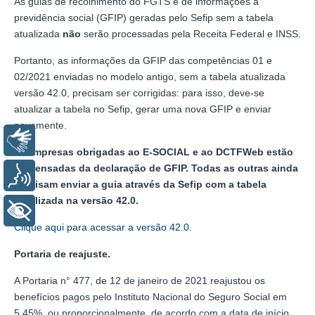
As guias de recolhimento do FGTS e de informações à
previdência social (GFIP) geradas pelo Sefip sem a tabela
atualizada
não
serão processadas pela Receita Federal e INSS.
Portanto, as informações da GFIP das competências 01 e
02/2021 enviadas no modelo antigo, sem a tabela atualizada
versão 42.0, precisam ser corrigidas: para isso, deve-se
atualizar a tabela no Sefip, gerar uma nova GFIP e enviar
novamente.
Libras
® Empresas obrigadas ao E-SOCIAL e ao DCTFWeb estão
dispensadas da declaração de GFIP. Todas as outras ainda
Voz
precisam enviar a guia através da Sefip com a tabela
atualizada na versão 42.0.
+ Acessibilidade
Clique aqui para acessar a versão 42.0.
Portaria de reajuste.
A Portaria n° 477, de 12 de janeiro de 2021 reajustou os
benefícios pagos pelo Instituto Nacional do Seguro Social em
5,45%, ou proporcionalmente, de acordo com a data de início