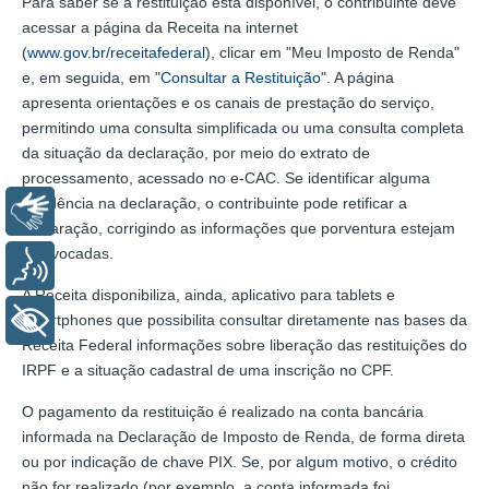
Para saber se a restituição está disponível, o contribuinte deve
acessar a página da Receita na internet
(
www.gov.br/receitafederal
), clicar em "Meu Imposto de Renda"
e, em seguida, em "
Consultar a Restituição
". A página
apresenta orientações e os canais de prestação do serviço,
permitindo uma consulta simplificada ou uma consulta completa
da situação da declaração, por meio do extrato de
processamento, acessado no e-CAC. Se identificar alguma
pendência na declaração, o contribuinte pode retificar a
Libras
declaração, corrigindo as informações que porventura estejam
equivocadas.
Voz
A Receita disponibiliza, ainda, aplicativo para tablets e
smartphones que possibilita consultar diretamente nas bases da
+ Acessibilidade
Receita Federal informações sobre liberação das restituições do
IRPF e a situação cadastral de uma inscrição no CPF.
O pagamento da restituição é realizado na conta bancária
informada na Declaração de Imposto de Renda, de forma direta
ou por indicação de chave PIX. Se, por algum motivo, o crédito
não for realizado (por exemplo, a conta informada foi