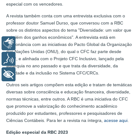
especial com os vencedores.
A revista também conta com uma entrevista exclusiva com o
professor doutor Samuel Durso, que conversou com a RBC
sobre os distintos aspectos do tema "Diversidade: um valor que
vai além dos ganhos econômicos". A entrevista está em
Libras
consonância com as iniciativas do Pacto Global da Organização
das Nações Unidas (ONU), do qual o CFC faz parte desde
2022, e alinhada com o Projeto CFC Inclusivo, lançado pela
Voz
autarquia no ano passado e que trata da diversidade, da
equidade e da inclusão no Sistema CFC/CRCs.
+ Acessibilidade
Outros seis artigos compõem esta edição e tratam de temáticas
diversas sobre consciência e educação financeira, diversidade,
normas técnicas, entre outros. A RBC é uma iniciativa do CFC
que promove a valorização do conhecimento acadêmico
produzido por estudantes, professores e pesquisadores de
Ciências Contábeis. Para ler a revista na íntegra,
acesse aqui
.
Edição especial da RBC 2023