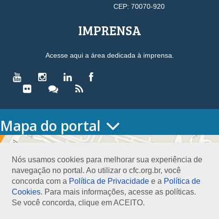
CEP: 70070-920
IMPRENSA
Acesse aqui a área dedicada à imprensa.
Mapa do portal
HOME
O CONSELHO
Nós usamos cookies para melhorar sua experiência de
Conselho Diretor
navegação no portal. Ao utilizar o cfc.org.br, você
Nossa Sede
concorda com a
Política de Privacidade
e a
Política de
Planejamento
Cookies
. Para mais informações, acesse as políticas.
Organograma
Se você concorda, clique em ACEITO.
Medalha João Lyra
Presidentes do CFC – Gestões anteriores