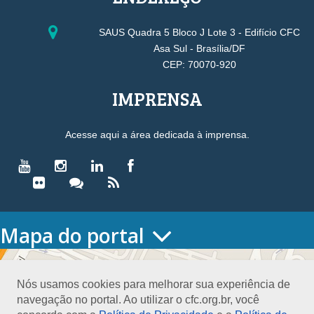
SAUS Quadra 5 Bloco J Lote 3 - Edifício CFC
Asa Sul - Brasília/DF
CEP: 70070-920
IMPRENSA
Acesse aqui a área dedicada à imprensa.
Mapa do portal
HOME
O CONSELHO
Nós usamos cookies para melhorar sua experiência de
Conselho Diretor
navegação no portal. Ao utilizar o cfc.org.br, você
Nossa Sede