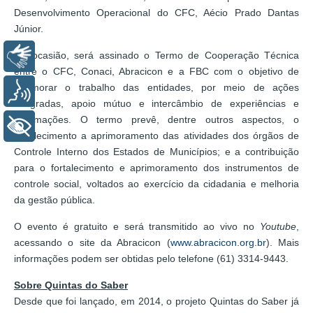
Desenvolvimento Operacional do CFC, Aécio Prado Dantas
Júnior.
Na ocasião, será assinado o Termo de Cooperação Técnica
Libras
entre o CFC, Conaci, Abracicon e a FBC com o objetivo de
aprimorar o trabalho das entidades, por meio de ações
Voz
integradas, apoio mútuo e intercâmbio de experiências e
informações. O termo prevê, dentre outros aspectos, o
+ Acessibilidade
fortalecimento a aprimoramento das atividades dos órgãos de
Controle Interno dos Estados de Municípios; e a contribuição
para o fortalecimento e aprimoramento dos instrumentos de
controle social, voltados ao exercício da cidadania e melhoria
da gestão pública.
O evento é gratuito e será transmitido ao vivo no
Youtube
,
acessando o site da Abracicon (
www.abracicon.org.br
). Mais
informações podem ser obtidas pelo telefone (61) 3314-9443.
Sobre Quintas do Saber
Desde que foi lançado, em 2014, o projeto Quintas do Saber já