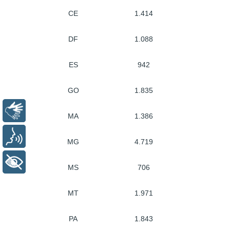
CE
1.414
DF
1.088
ES
942
GO
1.835
Libras
MA
1.386
Voz
MG
4.719
+ Acessibilidade
MS
706
MT
1.971
PA
1.843