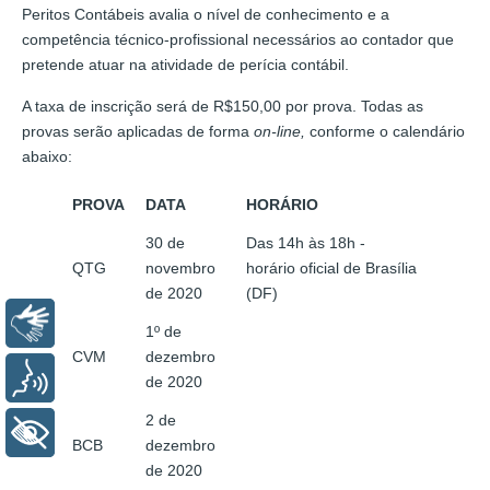
Peritos Contábeis avalia o nível de conhecimento e a
competência técnico-profissional necessários ao contador que
pretende atuar na atividade de perícia contábil.
A taxa de inscrição será de R$150,00 por prova. Todas as
provas serão aplicadas de forma
on-line,
conforme o calendário
abaixo:
PROVA
DATA
HORÁRIO
30 de
Das 14h às 18h -
QTG
novembro
horário oficial de Brasília
de 2020
(DF)
Libras
1º de
CVM
dezembro
Voz
de 2020
2 de
+ Acessibilidade
BCB
dezembro
de 2020