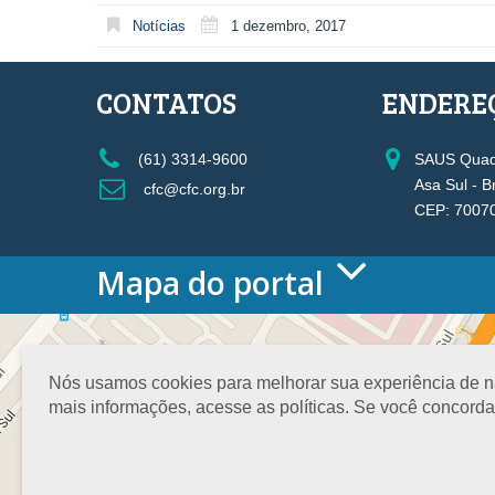
Notícias
1 dezembro, 2017
CONTATOS
ENDERE
(61) 3314-9600
SAUS Quadr
Asa Sul - B
cfc@cfc.org.br
CEP: 7007
Mapa do portal
HOME
O CONSELHO
Conselho Diretor
Nós usamos cookies para melhorar sua experiência de nav
Nossa Sede
mais informações, acesse as políticas. Se você concord
Planejamento
Organograma
Medalha João Lyra