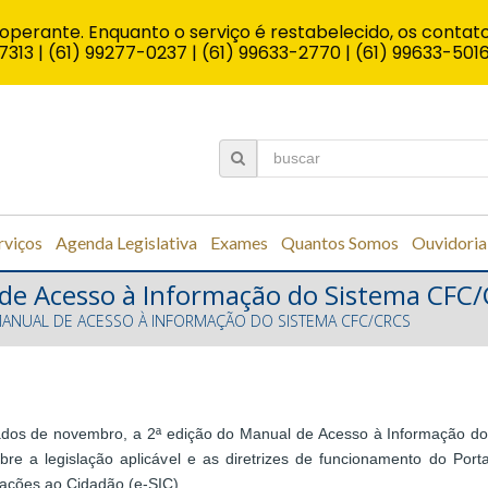
operante. Enquanto o serviço é restabelecido, os contato
7313 | (61) 99277-0237 | (61) 99633-2770 | (61) 99633-501
rviços
Agenda Legislativa
Exames
Quantos Somos
Ouvidoria
 de Acesso à Informação do Sistema CFC
MANUAL DE ACESSO À INFORMAÇÃO DO SISTEMA CFC/CRCS
ados de novembro, a 2ª edição do Manual de Acesso à Informação d
bre a legislação aplicável e as diretrizes de funcionamento do Po
ações ao Cidadão (e-SIC).