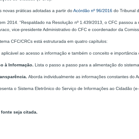
s novas práticas adotadas a partir do
Acórdão nº 96/2016
do Tribunal 
 em 2014. “Respaldado na Resolução nº 1.439/2013, o CFC passou a r
Faraco, vice-presidente Administrativo do CFC e coordenador da Comi
tema CFC/CRCs está estruturada em quatro capítulos:
o aplicável ao acesso a informação e também o conceito e importância 
so à Informação.
Lista o passo a passo para a alimentação do sistem
ransparência.
Aborda individualmente as informações constantes do A
esenta o Sistema Eletrônico do Serviço de Informações ao Cidadão (e-
fonte seja citada.