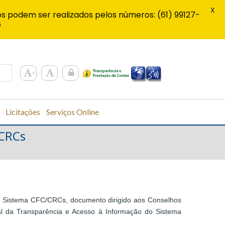
X
s podem ser realizados pelos números: (61) 99127-
6
Licitações
Serviços Online
/CRCs
o Sistema CFC/CRCs, documento dirigido aos Conselhos
rtal da Transparência e Acesso à Informação do Sistema