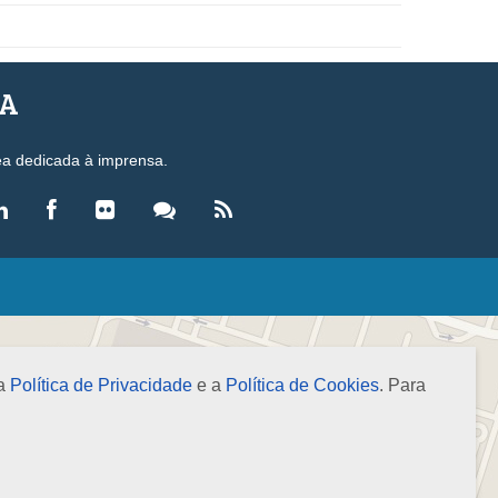
SA
ea dedicada à imprensa.
LEGISLAÇÃO
eis
ecretos-Lei
 a
Política de Privacidade
e a
Política de Cookies
. Para
esoluções
ormas Brasileiras de Contabilidade
nstruções Normativas
úmulas