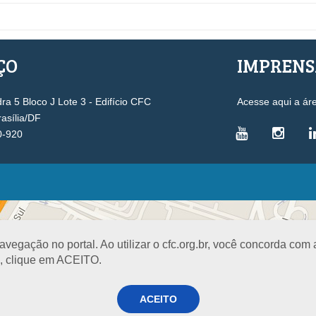
ÇO
IMPREN
a 5 Bloco J Lote 3 - Edifício CFC
Acesse aqui a ár
rasília/DF
0-920
VICE-PRESIDÊNCIAS
Administrativa
L
Controle Interno
D
egação no portal. Ao utilizar o cfc.org.br, você concorda com
Desenvolvimento Profissional
R
a, clique em ACEITO.
Governança e Gestão Estratégica
N
Fiscalização, Ética e Disciplina
I
ACEITO
Técnica
S