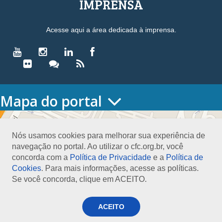
IMPRENSA
Acesse aqui a área dedicada à imprensa.
Mapa do portal
HOME
O CONSELHO
Nós usamos cookies para melhorar sua experiência de
Conselho Diretor
navegação no portal. Ao utilizar o cfc.org.br, você
Nossa Sede
concorda com a
Política de Privacidade
e a
Política de
Planejamento
Cookies
. Para mais informações, acesse as políticas.
Organograma
Se você concorda, clique em ACEITO.
Medalha João Lyra
Presidentes do CFC – Gestões anteriores
PRESIDÊNCIA
ACEITO
O Presidente