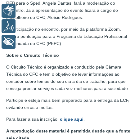
RFB para o Sped, Angela Dantas, fará a moderação do
encontro. Já a apresentação do evento ficará a cargo do
Libras
conselheiro do CFC, Aloísio Rodrigues.
Voz
A participação no encontro, por meio da plataforma Zoom,
gerará pontuação para o Programa de Educação Profissional
+ Acessibilidade
Continuada do CFC (PEPC).
Sobre o Circuito Técnico
O Circuito Técnico é organizado e conduzido pela Câmara
Técnica do CFC e tem o objetivo de levar informações ao
contador sobre temas do seu dia a dia de trabalho, para que
consiga prestar serviços cada vez melhores para a sociedade.
Participe e esteja mais bem preparado para a entrega da ECF,
evitando erros e multas.
Para fazer a sua inscrição,
clique aqui
.
A reprodução deste material é permitida desde que a fonte
seja citada.