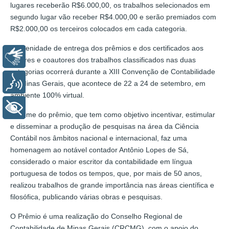
lugares receberão R$6.000,00, os trabalhos selecionados em
segundo lugar vão receber R$4.000,00 e serão premiados com
R$2.000,00 os terceiros colocados em cada categoria.
A solenidade de entrega dos prêmios e dos certificados aos
Libras
autores e coautores dos trabalhos classificados nas duas
categorias ocorrerá durante a XIII Convenção de Contabilidade
Voz
de Minas Gerais, que acontece de 22 a 24 de setembro, em
ambiente 100% virtual.
+ Acessibilidade
O nome do prêmio, que tem como objetivo incentivar, estimular
e disseminar a produção de pesquisas na área da Ciência
Contábil nos âmbitos nacional e internacional, faz uma
homenagem ao notável contador Antônio Lopes de Sá,
considerado o maior escritor da contabilidade em língua
portuguesa de todos os tempos, que, por mais de 50 anos,
realizou trabalhos de grande importância nas áreas científica e
filosófica, publicando várias obras e pesquisas.
O Prêmio é uma realização do Conselho Regional de
Contabilidade de Minas Gerais (CRCMG), com o apoio do