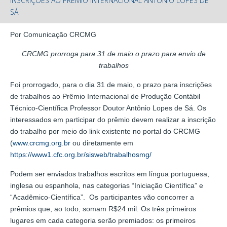
INSCRIÇÕES AO PRÊMIO INTERNACIONAL ANTÔNIO LOPES DE
SÁ
Por Comunicação CRCMG
CRCMG prorroga para 31 de maio o prazo para envio de
trabalhos
Foi prorrogado, para o dia 31 de maio, o prazo para inscrições
de trabalhos ao Prêmio Internacional de Produção Contábil
Técnico-Científica Professor Doutor Antônio Lopes de Sá. Os
interessados em participar do prêmio devem realizar a inscrição
do trabalho por meio do link existente no portal do CRCMG
(
www.crcmg.org.br
ou diretamente em
https://www1.cfc.org.br/sisweb/trabalhosmg/
Podem ser enviados trabalhos escritos em língua portuguesa,
inglesa ou espanhola, nas categorias “Iniciação Científica” e
“Acadêmico-Científica”. Os participantes vão concorrer a
prêmios que, ao todo, somam R$24 mil. Os três primeiros
lugares em cada categoria serão premiados: os primeiros