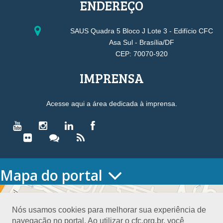
ENDEREÇO
SAUS Quadra 5 Bloco J Lote 3 - Edifício CFC
Asa Sul - Brasília/DF
CEP: 70070-920
IMPRENSA
Acesse aqui a área dedicada à imprensa.
Mapa do portal
HOME
O CONSELHO
Nós usamos cookies para melhorar sua experiência de
Conselho Diretor
navegação no portal. Ao utilizar o cfc.org.br, você