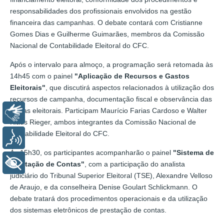
responsabilidades dos profissionais envolvidos na gestão
financeira das campanhas. O debate contará com Cristianne
Gomes Dias e Guilherme Guimarães, membros da Comissão
Nacional de Contabilidade Eleitoral do CFC.
Após o intervalo para almoço, a programação será retomada às
14h45 com o painel
"Aplicação de Recursos e Gastos
Eleitorais"
, que discutirá aspectos relacionados à utilização dos
recursos de campanha, documentação fiscal e observância das
regras eleitorais. Participam Maurício Farias Cardoso e Walter
Libras
Klaus Rieger, ambos integrantes da Comissão Nacional de
Contabilidade Eleitoral do CFC.
Voz
Às 15h30, os participantes acompanharão o painel
"Sistema de
+ Acessibilidade
Prestação de Contas"
, com a participação do analista
judiciário do Tribunal Superior Eleitoral (TSE), Alexandre Velloso
de Araujo, e da conselheira Denise Goulart Schlickmann. O
debate tratará dos procedimentos operacionais e da utilização
dos sistemas eletrônicos de prestação de contas.