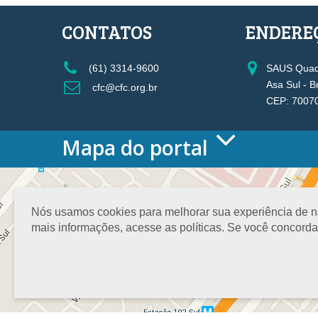
CONTATOS
ENDERE
(61) 3314-9600
SAUS Quadr
Asa Sul - B
cfc@cfc.org.br
CEP: 7007
Mapa do portal
HOME
O CONSELHO
Conselho Diretor
Nós usamos cookies para melhorar sua experiência de nav
Nossa Sede
mais informações, acesse as políticas. Se você concord
Planejamento
Organograma
Medalha João Lyra
Presidentes do CFC – Gestões anteriores
PRESIDÊNCIA