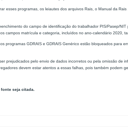
trar esses programas, os leiautes dos arquivos Rais, o Manual da Rai
nchimento do campo de identificação do trabalhador PIS/Pasep/NIT pa
s campos matrícula e categoria, incluídos no ano-calendário 2020, t
 os programas GDRAIS e GDRAIS Genérico estão bloqueados para empr
er prejudicados pelo envio de dados incorretos ou pela omissão de 
egadores devem estar atentos a essas falhas, pois também podem ge
fonte seja citada.