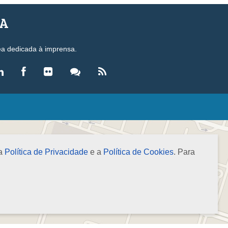
SA
ea dedicada à imprensa.
LEGISLAÇÃO
eis
ecretos-Lei
 a
Política de Privacidade
e a
Política de Cookies
. Para
esoluções
ormas Brasileiras de Contabilidade
nstruções Normativas
úmulas
NOTÍCIAS
gência de Notícias