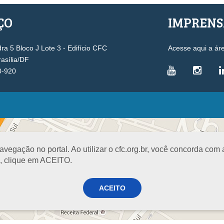
ÇO
IMPREN
a 5 Bloco J Lote 3 - Edifício CFC
Acesse aqui a ár
rasília/DF
0-920
VICE-PRESIDÊNCIAS
Administrativa
L
Controle Interno
D
egação no portal. Ao utilizar o cfc.org.br, você concorda com
Desenvolvimento Profissional
R
a, clique em ACEITO.
Governança e Gestão Estratégica
N
Fiscalização, Ética e Disciplina
I
ACEITO
Técnica
S
Registro
PROJETOS E PROGRAMAS
A