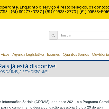
operante. Enquanto o serviço é restabelecido, os contato
7313 | (61) 99277-0237 | (61) 99633-2770 | (61) 99633-501
rviços
Agenda Legislativa
Exames
Quantos Somos
Ouvidoria
is já está disponível
 DA RAIS JÁ ESTÁ DISPONÍVEL
e Informações Sociais (GDRAIS), ano-base 2021, e o Programa Gerad
o para o cumprimento dessa obrigação acessória é o dia 29 de abril.