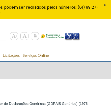
X
s podem ser realizados pelos números: (61) 99127-
6
Licitações
Serviços Online
or de Declarações Genéricas (GDRAIS Genérico) (1976-