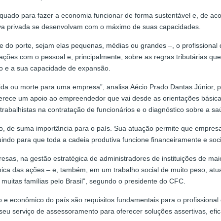
quado para fazer a economia funcionar de forma sustentável e, de aco
iativa privada se desenvolvam com o máximo de suas capacidades.
 do porte, sejam elas pequenas, médias ou grandes –, o profissional
gações com o pessoal e, principalmente, sobre as regras tributárias qu
o e a sua capacidade de expansão.
 vida ou morte para uma empresa”, analisa Aécio Prado Dantas Júnior,
rece um apoio ao empreendedor que vai desde as orientações básicas 
 trabalhistas na contratação de funcionários e o diagnóstico sobre a s
tanto, de suma importância para o país. Sua atuação permite que empr
indo para que toda a cadeia produtiva funcione financeiramente e so
esas, na gestão estratégica de administradores de instituições de ma
ômica das ações – e, também, em um trabalho social de muito peso, a
muitas famílias pelo Brasil”, segundo o presidente do CFC.
co e econômico do país são requisitos fundamentais para o profissional
 seu serviço de assessoramento para oferecer soluções assertivas, efi