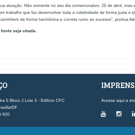
e sua atuação. Não somente no seu dia comemorativo, 25 de abril, ma
 um trabalho que faz desenvolver toda a coletividade de forma justa 
caminhem de forma harmônica e correta rumo ao sucesso”, pontua Aé
fonte seja citada.
ÇO
IMPREN
a 5 Bloco J Lote 3 - Edifício CFC
Acesse aqui a ár
rasília/DF
0-920