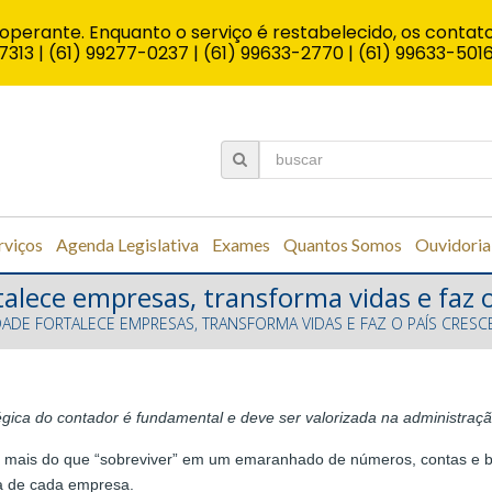
operante. Enquanto o serviço é restabelecido, os contato
7313 | (61) 99277-0237 | (61) 99633-2770 | (61) 99633-501
rviços
Agenda Legislativa
Exames
Quantos Somos
Ouvidoria
talece empresas, transforma vidas e faz o
DADE FORTALECE EMPRESAS, TRANSFORMA VIDAS E FAZ O PAÍS CRESC
égica do contador é fundamental e deve ser valorizada na administra
ito mais do que “sobreviver” em um emaranhado de números, contas e b
ia de cada empresa.