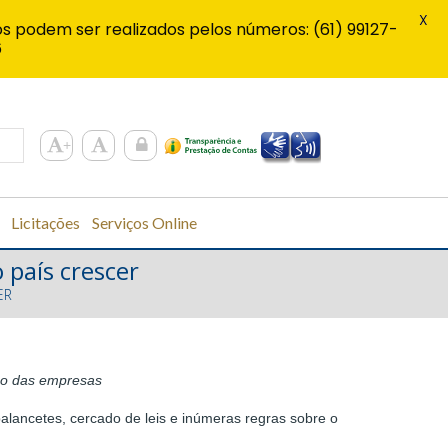
X
s podem ser realizados pelos números: (61) 99127-
6
Licitações
Serviços Online
 país crescer
ER
ção das empresas
alancetes, cercado de leis e inúmeras regras sobre o