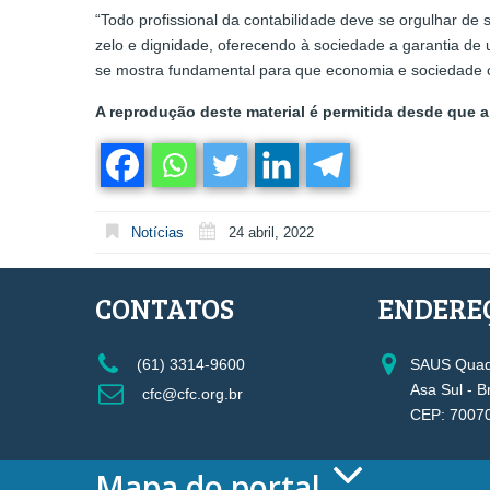
“Todo profissional da contabilidade deve se orgulhar d
zelo e dignidade, oferecendo à sociedade a garantia de
se mostra fundamental para que economia e sociedade 
A reprodução deste material é permitida desde que a 
Notícias
24 abril, 2022
CONTATOS
ENDERE
(61) 3314-9600
SAUS Quadr
Asa Sul - B
cfc@cfc.org.br
CEP: 7007
Mapa do portal