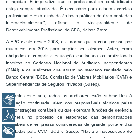
e rápidas. É imperativo que o profissional da contabilidade
esteja sempre atualizado. É necessário para o bom exercício
profissional e está alinhado às boas práticas da área adotadas
internacionalmente”, afirma o vice-presidente de
Desenvolvimento Profissional do CFC, Nelson Zafra.
A EPC existe desde 2003, e a norma que a criou passou por
mudanças em 2015 para ampliar seu alcance. Antes, eram
obrigados a cumprir a educação continuada os profissionais
inscritos no Cadastro Nacional de Auditores Independentes
(CNAI) e os auditores que atuam no mercado regulado pelo
Banco Central (BCB), Comissão de Valores Mobiliários (CVM) e
Superintendência de Seguros Privados (Susep).
A partir deste ano, todos os auditores estão submetidos à
Libras
educação continuada, além dos responsáveis técnicos pelas
demonstrações contábeis ou que exerçam funções de gerência
Voz
e chefia no processo de elaboração das demonstrações
contábeis de empresas consideradas de grande porte e das
+ Acessibilidade
reguladas pela CVM, BCB e Susep. “Havia a necessidade de