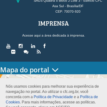
SAUS Quadra 5 Bloco J Lote 3 - Edifício CFC
Asa Sul - Brasília/DF
CEP: 70070-920
IMPRENSA
Acesse aqui a área dedicada à imprensa.
Mapa do portal
HOME
O CONSELHO
Nós usamos cookies para melhorar sua experiência de
Conselho Diretor
navegação no portal. Ao utilizar o cfc.org.br, você
Nossa Sede
concorda com a
Política de Privacidade
e a
Política de
Planejamento
Cookies
. Para mais informações, acesse as políticas.
Organograma