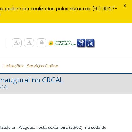
X
s podem ser realizados pelos números: (61) 99127-
6
Licitações
Serviços Online
 inaugural no CRCAL
RCAL
izado em Alagoas, nesta sexta-feira (23/02), na sede do