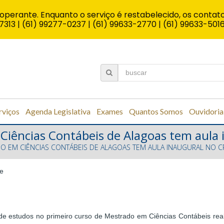
operante. Enquanto o serviço é restabelecido, os contato
7313 | (61) 99277-0237 | (61) 99633-2770 | (61) 99633-501
rviços
Agenda Legislativa
Exames
Quantos Somos
Ouvidoria
Ciências Contábeis de Alagoas tem aula
O EM CIÊNCIAS CONTÁBEIS DE ALAGOAS TEM AULA INAUGURAL NO C
pe
 de estudos no primeiro curso de Mestrado em Ciências Contábeis real