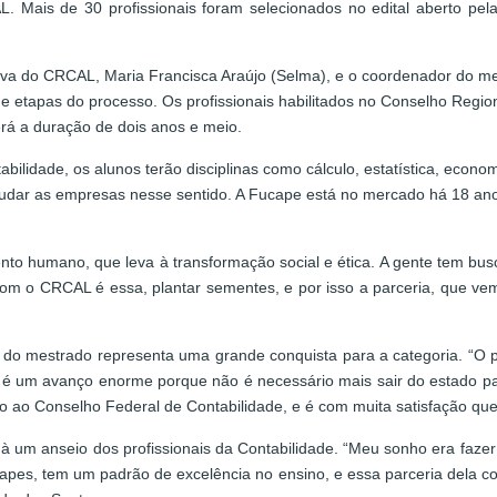
. Mais de 30 profissionais foram selecionados no edital aberto p
iva do CRCAL, Maria Francisca Araújo (Selma), e o coordenador do mes
 e etapas do processo. Os profissionais habilitados no Conselho Regi
rá a duração de dois anos e meio.
ilidade, os alunos terão disciplinas como cálculo, estatística, econom
ajudar as empresas nesse sentido. A Fucape está no mercado há 18 ano
nto humano, que leva à transformação social e ética. A gente tem bu
com o CRCAL é essa, plantar sementes, e por isso a parceria, que vem
do mestrado representa uma grande conquista para a categoria. “O pr
 é um avanço enorme porque não é necessário mais sair do estado pa
o ao Conselho Federal de Contabilidade, e é com muita satisfação que
 um anseio dos profissionais da Contabilidade. “Meu sonho era fazer 
Capes, tem um padrão de excelência no ensino, e essa parceria dela c