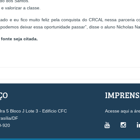
ndo dos Santos.
e valorizar a classe.
tado e eu fico muito feliz pela conquista do CRCAL nessa parceria
 podemos deixar essa oportunidade passar”, disse o aluno Nicholas N
fonte seja citada.
ÇO
IMPREN
a 5 Bloco J Lote 3 - Edifício CFC
Acesse aqui a ár
rasília/DF
0-920