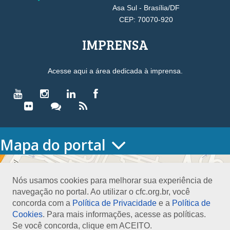
Asa Sul - Brasília/DF
CEP: 70070-920
IMPRENSA
Acesse aqui a área dedicada à imprensa.
Mapa do portal
HOME
O CONSELHO
Nós usamos cookies para melhorar sua experiência de
Conselho Diretor
navegação no portal. Ao utilizar o cfc.org.br, você
Nossa Sede
concorda com a
Política de Privacidade
e a
Política de
Planejamento
Cookies
. Para mais informações, acesse as políticas.
Organograma
Se você concorda, clique em ACEITO.
Medalha João Lyra