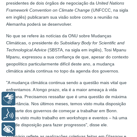
presidentes de dois órgãos de negociação da
United Nations
Framework Convention on Climate Change
(UNFCCC, na sigla
em inglês) publicaram sua visão sobre como a reunião na
Alemanha poderá se desenvolver.
No que se refere às notícias da ONU sobre Mudanças
Climáticas, o presidente do
Subsidiary Body for Scientific and
Technological Advice
(SBSTA, na sigla em inglês), Tosi Mpanu
Mpanu, expressou a sua confiança de que, apesar do contexto
geopolítico particularmente difícil deste ano, a mudança
climática ainda continua no topo da agenda dos governos.
"A mudança climática continua sendo a questão mais vital que
enfrentamos. A longo prazo, ela é a maior ameaça à vida
humana. Precisamos ressaltar que é uma questão de máxima
Libras
importância. Nos últimos meses, temos visto muita disposição
por parte dos governos de começar a trabalhar em Bonn.
Voz
Temos visto muito trabalho em
workshops
e eventos – há uma
grande disposição para fazer progressos", disse ele.
+ Acessibilidade
O cenário reflete as realizações coletivas feitas em Glasgow e