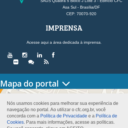
SAUS Quadra 5 Bloco J Lote 3 - Edifício CFC
Asa Sul - Brasília/DF
CEP: 70070-920
IMPRENSA
Acesse aqui a área dedicada à imprensa.
Mapa do portal
HOME
O CONSELHO
Nós usamos cookies para melhorar sua experiência de
Conselho Diretor
navegação no portal. Ao utilizar o cfc.org.br, você
Nossa Sede
concorda com a
Política de Privacidade
e a
Política de
Planejamento
Cookies
. Para mais informações, acesse as políticas.
Organograma