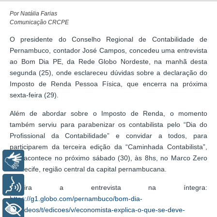
Por Natália Farias
Comunicação CRCPE
O presidente do Conselho Regional de Contabilidade de
Pernambuco, contador José Campos, concedeu uma entrevista
ao Bom Dia PE, da Rede Globo Nordeste, na manhã desta
segunda (25), onde esclareceu dúvidas sobre a declaração do
Imposto de Renda Pessoa Física, que encerra na próxima
sexta-feira (29).
Além de abordar sobre o Imposto de Renda, o momento
também serviu para parabenizar os contabilista pelo “Dia do
Profissional da Contabilidade” e convidar a todos, para
participarem da terceira edição da “Caminhada Contabilista”,
que acontece no próximo sábado (30), às 8hs, no Marco Zero
Libras
do Recife, região central da capital pernambucana.
Voz
Confira a entrevista na íntegra:
https://g1.globo.com/pernambuco/bom-dia-
+ Acessibilidade
pe/videos/t/edicoes/v/economista-explica-o-que-se-deve-