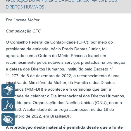
PREMIAÇÃO DO MINISTÉRIO DA MULHER, DA FAMÍLIA E DOS
DIREITOS HUMANOS
Por Lorena Molter
Comunicação CFC
O Conselho Federal de Contabilidade (CFC), por meio do
presidente da entidade, Aécio Prado Dantas Júnior, foi
agraciado com a Ordem do Mérito Princesa Isabel em
reconhecimento pelos notáveis serviços prestados na promoção
e defesa dos Direitos Humanos. Instituído pelo Decreto nº
11.277, de 8 de dezembro de 2022, o reconhecimento é uma
iniciativa do Ministério da Mulher, da Família e dos Direitos
Humanos (MMFDH) e acontece em cerimônia que tem a
Libras
finalidade de celebrar o Dia Internacional dos Direitos Humanos,
instituído pela Organização das Nações Unidas (ONU), no ano
Voz
de 1950. A solenidade de entrega aconteceu, no dia 19 de
dezembro de 2022, em Brasília/DF.
+ Acessibilidade
A reprodução deste material é permitida desde que a fonte