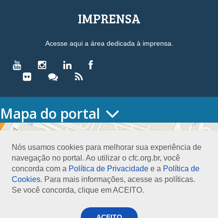
IMPRENSA
Acesse aqui a área dedicada à imprensa.
Mapa do portal
HOME
O CONSELHO
Nós usamos cookies para melhorar sua experiência de
Conselho Diretor
navegação no portal. Ao utilizar o cfc.org.br, você
Nossa Sede
concorda com a
Política de Privacidade
e a
Política de
Planejamento
Cookies
. Para mais informações, acesse as políticas.
Organograma
Se você concorda, clique em ACEITO.
Medalha João Lyra
Presidentes do CFC – Gestões anteriores
PRESIDÊNCIA
ACEITO