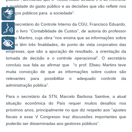
a qualidade do gasto público e as decisões que vão refletir nos
serviços públicos para a sociedade”.
Libras
Já o secretário do Controle Interno da CGU, Francisco Eduardo,
Voz
citou o livro “Contabilidade de Custos”, de autoria do professor
Eliseu Martins, cuja obra “nos ensina que as informações sobre
+ Acessibilidade
custos têm três finalidades, do ponto de vista corporativo das
empresas, que são a apuração de resultado, a orientação da
tomada de decisão e o controle operacional”. O secretário
concluiu sua fala ao afirmar que “o prof. Eliseu Martins teve
muita convicção de que as informações sobre custos são
relevantes para possibilitar o adequado controle da
administração pública”.
Para o secretário da STN, Marcelo Barbosa Saintive, a atual
situação econômica do País requer muitos desafios nos
próximos anos, principalmente no que diz respeito aos “ajustes
fiscais e esse V Congresso traz discussões importantes que
poderão ser disseminadas aos gestores públicos”.